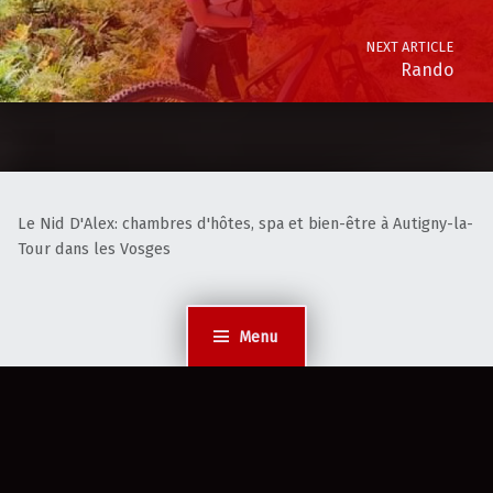
NEXT ARTICLE
Rando
Le Nid D'Alex: chambres d'hôtes, spa et bien-être à Autigny-la-
Tour dans les Vosges
Menu